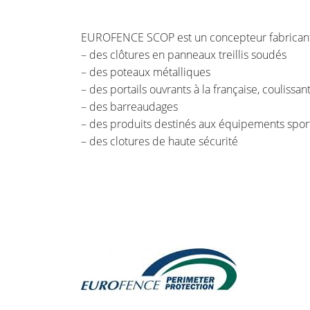
l'adresse email indiqué ci-dessus. Vous pouvez vous désinscrire à tout moment
le formulaire de désinscription
.
EUROFENCE SCOP est un concepteur fabricant 
INSCRIPTION
– des clôtures en panneaux treillis soudés
– des poteaux métalliques
– des portails ouvrants à la française, coulissa
– des barreaudages
– des produits destinés aux équipements spor
– des clotures de haute sécurité