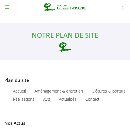


11 avenue Henri Debord
18230 Saint-Doulchard
02 48 65 72 38
NOTRE PLAN DE SITE
Plan du site
Adresse email de réception

Accueil
Aménagement & entretien
Clôtures & portails
Réalisations
Avis
Actualités
Contact
En cochant cette case, vous consentez à recevoir nos propositions commerciales à
l'adresse email indiqué ci-dessus. Vous pouvez vous désinscrire à tout moment en
utilisant
le formulaire de désinscription
.
INSCRIPTION
Nos Actus