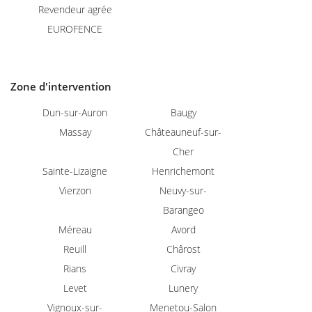
Revendeur agrée
EUROFENCE
Zone d'intervention
Dun-sur-Auron
Baugy
Massay
Châteauneuf-sur-
Cher
Sainte-Lizaigne
Henrichemont
Vierzon
Neuvy-sur-
Barangeo
Méreau
Avord
Reuill
Chârost
Rians
Civray
Levet
Lunery
Accueil
Vignoux-sur-
Menetou-Salon