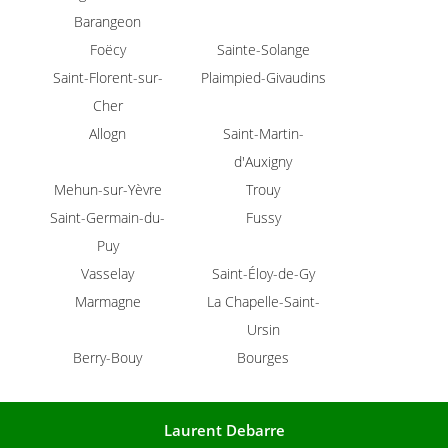
Barangeon
ment & entretien
Une questio
Foëcy
Sainte-Solange
ures & portails
Saint-Florent-sur-
Plaimpied-Givaudins
Cher
Réalisations
02 48 65 72 
Allogn
Saint-Martin-
Avis
d'Auxigny
Mehun-sur-Yèvre
Trouy
Actualités
Saint-Germain-du-
Fussy
Contact
Puy
Vasselay
Saint-Éloy-de-Gy
Marmagne
La Chapelle-Saint-
Ursin
Berry-Bouy
Bourges
Laurent Debarre