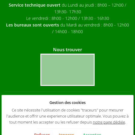
Service technique ouvert
du Lundi au jeudi
: 8h00 – 12h00 /
13h30- 17h30
Le vendredi : 8h00 - 12h00 / 13h30 - 16h30
Les bureaux sont ouverts
du Mardi au vendredi : 8h00 - 12h00
/ 14h00 - 18h00
Nous trouver
Mentions Légales
Gestion des cookies
Conditions générales d'utilisation
Politique de confidentialité
Ce site nécessite l'utilisation de cookies "traceurs" pour mesurer
Gestion des cookies
l'audience et offrir une experience utilisateur optimale. Vous pouvez à
Sitemap
tout moment les accepter ou les refuser depuis
notre page dédiée
.
Zones d'intervention
Refuser
Ignorer
Accepter