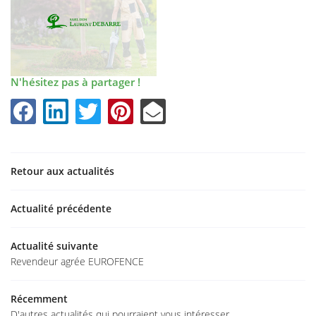
N'hésitez pas à partager !
Retour aux actualités
Actualité précédente
Actualité suivante
Accueil
Revendeur agrée EUROFENCE
ment & entretien
Une questio
Récemment
ures & portails
D'autres actualités qui pourraient vous intéresser