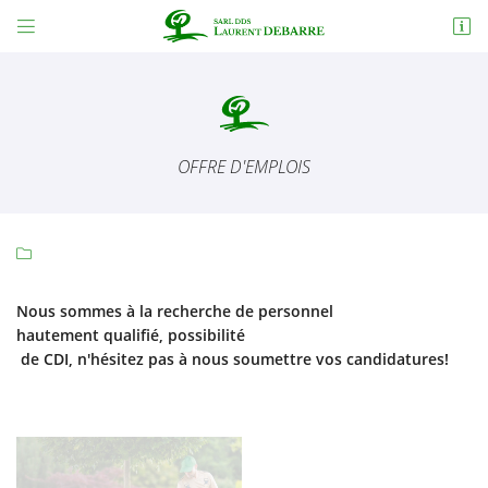


11 avenue Henri Debord
18230 Saint-Doulchard
02 48 65 72 38
OFFRE D'EMPLOIS

Nous sommes à la recherche de personnel
hautement qualifié, possibilité
Adresse email de réception

de CDI, n'hésitez pas à nous soumettre vos candidatures!
En cochant cette case, vous consentez à recevoir nos propositions commerciales à
l'adresse email indiqué ci-dessus. Vous pouvez vous désinscrire à tout moment en
utilisant
le formulaire de désinscription
.
INSCRIPTION