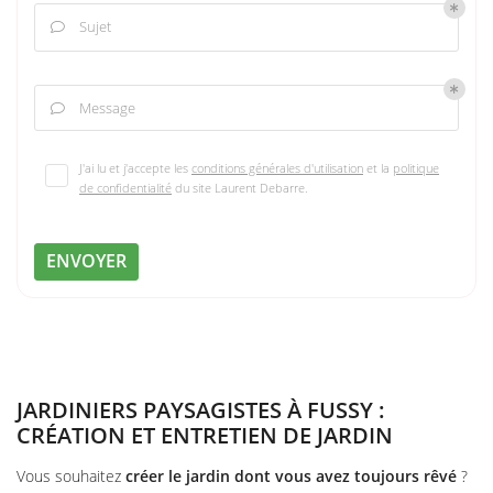
Sujet

Message

J'ai lu et j'accepte les
conditions générales d'utilisation
et la
politique
de confidentialité
du site
Laurent Debarre
.
ENVOYER
JARDINIERS PAYSAGISTES À FUSSY :
CRÉATION ET ENTRETIEN DE JARDIN
Vous souhaitez
créer le jardin dont vous avez toujours rêvé
?