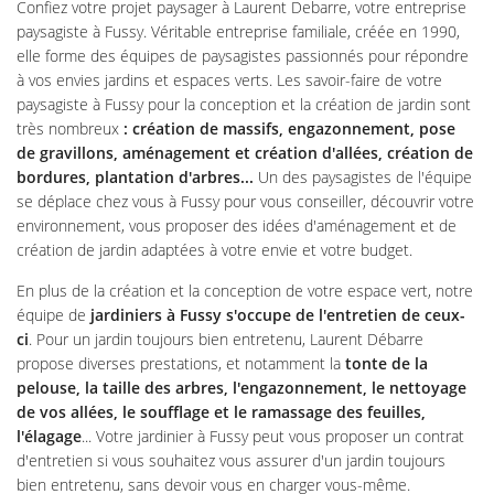
Confiez votre projet paysager à Laurent Debarre, votre entreprise
paysagiste à Fussy. Véritable entreprise familiale, créée en 1990,
elle forme des équipes de paysagistes passionnés pour répondre
à vos envies jardins et espaces verts. Les savoir-faire de votre
paysagiste à Fussy pour la conception et la création de jardin sont
très nombreux
: création de massifs, engazonnement, pose
de gravillons, aménagement et création d'allées, création de
bordures, plantation d'arbres...
Un des paysagistes de l'équipe
se déplace chez vous à Fussy pour vous conseiller, découvrir votre
environnement, vous proposer des idées d'aménagement et de
création de jardin adaptées à votre envie et votre budget.
En plus de la création et la conception de votre espace vert, notre
équipe de
jardiniers à Fussy s'occupe de l'entretien de ceux-
ci
. Pour un jardin toujours bien entretenu, Laurent Débarre
propose diverses prestations, et notamment la
tonte de la
Accueil
pelouse, la taille des arbres, l'engazonnement, le nettoyage
ment & entretien
de vos allées, le soufflage et le ramassage des feuilles,
Une questio
l'élagage
... Votre jardinier à Fussy peut vous proposer un contrat
ures & portails
d'entretien si vous souhaitez vous assurer d'un jardin toujours
bien entretenu, sans devoir vous en charger vous-même.