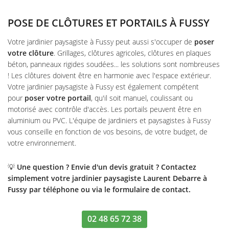
Réalisations
02 48 65 72 
POSE DE CLÔTURES ET PORTAILS À FUSSY
Avis
Votre jardinier paysagiste à Fussy peut aussi s'occuper de
poser
Actualités
votre clôture
. Grillages, clôtures agricoles, clôtures en plaques
Contact
béton, panneaux rigides soudées... les solutions sont nombreuses
! Les clôtures doivent être en harmonie avec l'espace extérieur.
Votre jardinier paysagiste à Fussy est également compétent
pour
poser votre portail
, qu'il soit manuel, coulissant ou
motorisé avec contrôle d'accès. Les portails peuvent être en
aluminium ou PVC. L'équipe de jardiniers et paysagistes à Fussy
vous conseille en fonction de vos besoins, de votre budget, de
votre environnement.
💡
Une question ? Envie d'un devis gratuit ? Contactez
simplement votre jardinier paysagiste Laurent Debarre à
Fussy par téléphone ou via le formulaire de contact.
02 48 65 72 38