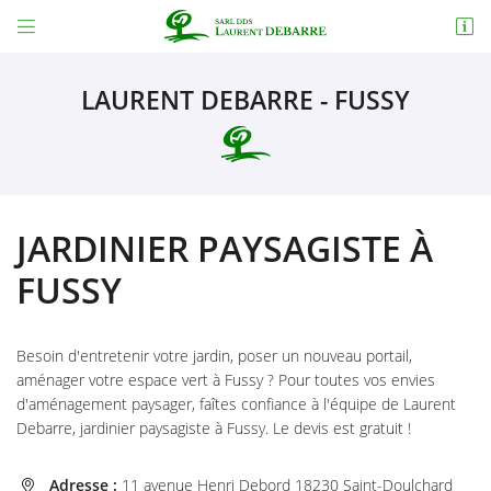


11 avenue Henri Debord
18230 Saint-Doulchard
LAURENT DEBARRE - FUSSY
02 48 65 72 38
JARDINIER PAYSAGISTE À
FUSSY
Adresse email de réception

Besoin d'entretenir votre jardin, poser un nouveau portail,
aménager votre espace vert à Fussy ? Pour toutes vos envies
En cochant cette case, vous consentez à recevoir nos propositions commerciales à
l'adresse email indiqué ci-dessus. Vous pouvez vous désinscrire à tout moment en
d'aménagement paysager, faîtes confiance à l'équipe de Laurent
utilisant
le formulaire de désinscription
.
Debarre, jardinier paysagiste à Fussy. Le devis est gratuit !
INSCRIPTION
Adresse :
11 avenue Henri Debord 18230 Saint-Doulchard
